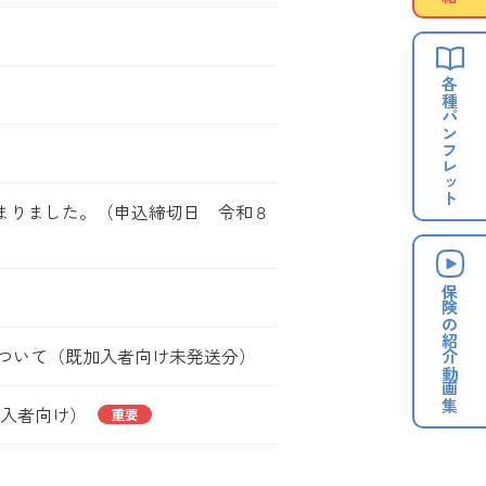
各種
パンフレット
始まりました。（申込締切日 令和８
保険の
紹介動画集
内について（既加入者向け未発送分）
加入者向け）
重要