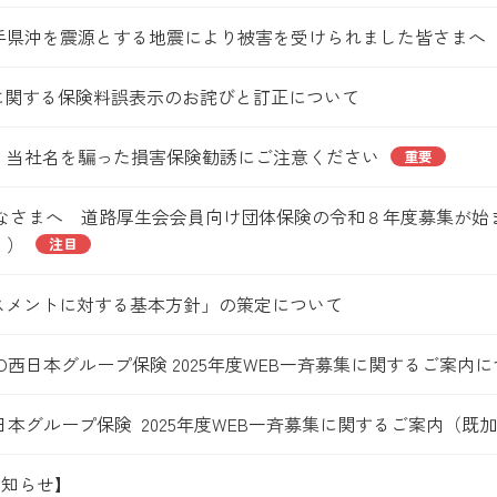
発生 岩手県沖を震源とする地震により被害を受けられました皆さまへ
に関する保険料誤表示のお詫びと訂正について
】当社名を騙った損害保険勧誘にご注意ください
重要
のみなさまへ 道路厚生会会員向け団体保険の令和８年度募集が
））
注目
スメントに対する基本方針」の策定について
CO西日本グループ保険 2025年度WEB一斉募集に関するご案
西日本グループ保険 2025年度WEB一斉募集に関するご案内（既
お知らせ】