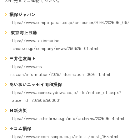
わせ先までご連絡ください。
損保ジャパン
https://www.sompo-japan.co.jp/announce/2026/202606_06/
東京海上日動
https://www.tokiomarine-
nichido.co.jp/company/news/260626_01.html
三井住友海上
https://www.ms-
ins.com/information/2026/information_0626_1.html
あいおいニッセイ同和損保
https://www.aioinissaydowa.co.jp/info/notice_dtl.aspx?
notice_id=2026062600001
日新火災
https://www.nisshinfire.co.jp/info/archives/202606_4.html
セコム損保
https://www.secom-sonpo.co.jp/infolist/post_165.html