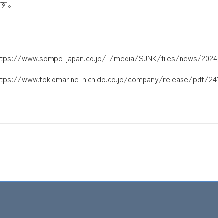
す。
ttps://www.sompo-japan.co.jp/-/media/SJNK/files/news/2024
ttps://www.tokiomarine-nichido.co.jp/company/release/pdf/24