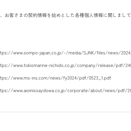
、お客さまの契約情報を始めとした各種個人情報に関しまして
ttps://www.sompo-japan.co.jp/-/media/SJNK/files/news/2024
ttps://www.tokiomarine-nichido.co.jp/company/release/pdf/24
ttps://www.ms-ins.com/news/fy2024/pdf/0523_1.pdf
ttps://www.aioinissaydowa.co.jp/corporate/about/news/pdf/