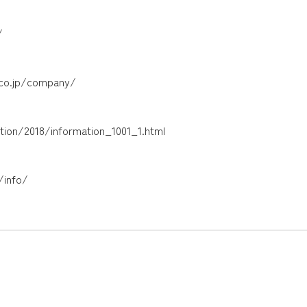
/
.co.jp/company/
ion/2018/information_1001_1.html
/info/