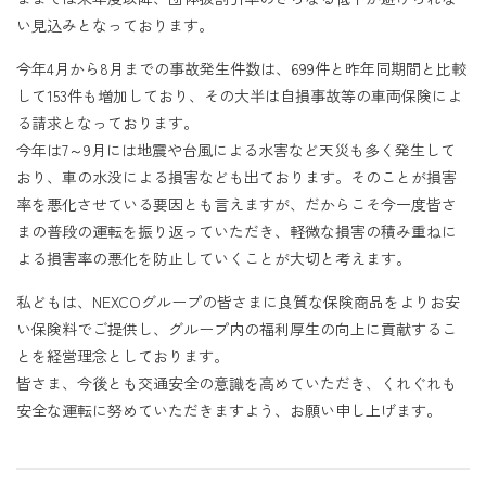
い見込みとなっております。
今年4月から8月までの事故発生件数は、699件と昨年同期間と比較
して153件も増加しており、その大半は自損事故等の車両保険によ
る請求となっております。
今年は7～9月には地震や台風による水害など天災も多く発生して
おり、車の水没による損害なども出ております。そのことが損害
率を悪化させている要因とも言えますが、だからこそ今一度皆さ
まの普段の運転を振り返っていただき、軽微な損害の積み重ねに
よる損害率の悪化を防止していくことが大切と考えます。
私どもは、NEXCOグループの皆さまに良質な保険商品をよりお安
い保険料でご提供し、グループ内の福利厚生の向上に貢献するこ
とを経営理念としております。
皆さま、今後とも交通安全の意識を高めていただき、くれぐれも
安全な運転に努めていただきますよう、お願い申し上げます。