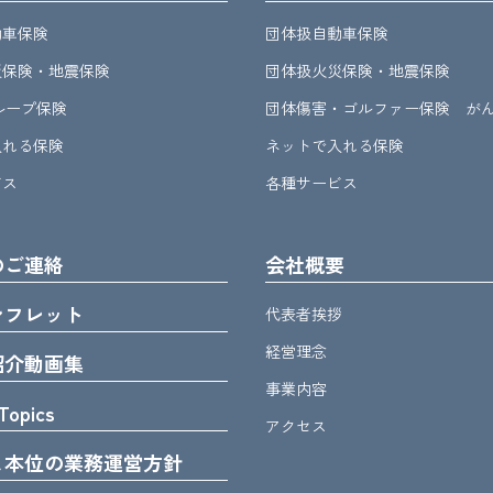
動車保険
団体扱自動車保険
災保険・地震保険
団体扱火災保険・地震保険
グループ保険
団体傷害・ゴルファー保険 が
入れる保険
ネットで入れる保険
ビス
各種サービス
のご連絡
会社概要
ンフレット
代表者挨拶
経営理念
紹介動画集
事業内容
Topics
アクセス
ま本位の業務運営方針