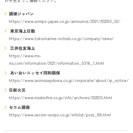
わせ先までご連絡ください。
損保ジャパン
https://www.sompo-japan.co.jp/announce/2021/202203_02/
東京海上日動
https://www.tokiomarine-nichido.co.jp/company/news/
三井住友海上
https://www.ms-
ins.com/information/2021/information_0316_1.html
あいおいニッセイ同和損保
https://www.aioinissaydowa.co.jp/corporate/about/ip_notice/
日新火災
https://www.nisshinfire.co.jp/info/archives/202203.html
セコム損保
https://www.secom-sonpo.co.jp/infolist/post_89.html