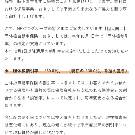
謹啓 時下ますますご盛栄のこととお慶び申し上げます。弊社に
おける保険事業におきましては平素より多大なるご協力を賜り厚
く御礼申し上げます。
さて、NEXCOグループの皆さまにご案内しています【個人向け】
団体扱自動車保険におきましては、毎年10月1日付で「団体扱割引
率」の改定が実施されています。
本年10月1日以降適用の割引率が決定いたしましたのでお知らせい
たします。
★ 団体扱割引率 「30.0％」 （現在の「30.0％」を据え置き）
団体扱自動車保険の割引率につきましては、お客さまからお預か
りする保険料と事故の際に保険会社から支払われる保険金との割
合からなる「損害率」によって決定され、毎年変更となる場合が
あります。
今年度の割引率については据え置きとなりましたが、現在損害率
は悪化傾向にあり、現在の傾向が続けば来年度以降の割引率につ
いて現状維持が難しい状況です。