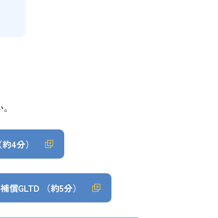
い。
（約4分）
償GLTD （約5分）